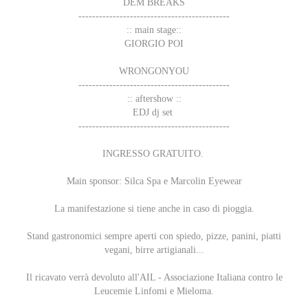
DEM BREAKS
--------------------------------------------
:: main stage::
GIORGIO POI
WRONGONYOU
--------------------------------------------
:: aftershow ::
EDJ dj set
--------------------------------------------
INGRESSO GRATUITO.
Main sponsor: Silca Spa e Marcolin Eyewear
La manifestazione si tiene anche in caso di pioggia.
Stand gastronomici sempre aperti con spiedo, pizze, panini, piatti
vegani, birre artigianali...
Il ricavato verrà devoluto all'AIL - Associazione Italiana contro le
Leucemie Linfomi e Mieloma.