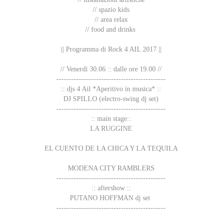
// spazio kids
// area relax
// food and drinks
|| Programma di Rock 4 AIL 2017 ||
// Venerdì 30.06 :: dalle ore 19.00 //
--------------------------------------------
:: djs 4 Ail *Aperitivo in musica* ::
DJ SPILLO (electro-swing dj set)
--------------------------------------------
:: main stage::
LA RUGGINE
EL CUENTO DE LA CHICA Y LA TEQUILA
MODENA CITY RAMBLERS
--------------------------------------------
:: aftershow ::
PUTANO HOFFMAN dj set
--------------------------------------------