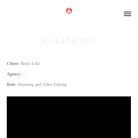
Rock4Ail 2017
Client:
Rock 4 Ail
Agency:
_
Role:
Shooting and Video Editing