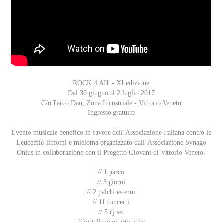
ROCK 4 AIL - XI edizione
Dal 30 giugno al 2 luglio 2017
C/o Parco Dan, Zona Industriale - Vittorio Veneto
Ingresso gratuito
Evento musicale benefico in favore dell’Associazione Italiana contro le
Leucemie-linfomi e mieloma organizzato dall’Associazione Synago
Onlus in collaborazione con il Progetto Giovani di Vittorio Veneto.
// 1 parco
// 3 giorni
// 2 palchi esterni
// 11 concerti
// 5 dj set
// installazioni artistiche